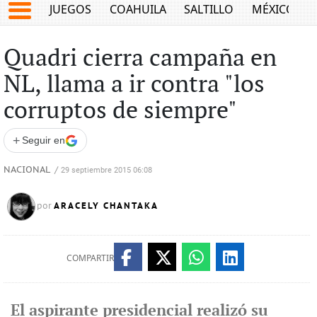
JUEGOS
COAHUILA
SALTILLO
MÉXICO
Quadri cierra campaña en
NL, llama a ir contra "los
corruptos de siempre"
+
Seguir en
NACIONAL
/
29 septiembre 2015 06:08
ARACELY CHANTAKA
por
COMPARTIR
El aspirante presidencial realizó su