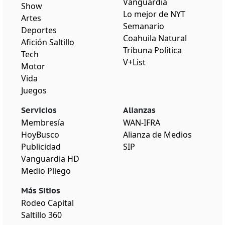
Vanguardia
Show
Lo mejor de NYT
Artes
Semanario
Deportes
Coahuila Natural
Afición Saltillo
Tribuna Política
Tech
V+List
Motor
Vida
Juegos
Servicios
Alianzas
Membresía
WAN-IFRA
HoyBusco
Alianza de Medios
Publicidad
SIP
Vanguardia HD
Medio Pliego
Más Sitios
Rodeo Capital
Saltillo 360