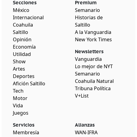
Secciones
Premium
México
Semanario
Internacional
Historias de
Coahuila
Saltillo
Saltillo
A la Vanguardia
Opinión
New York Times
Economía
Newsletters
Utilidad
Vanguardia
Show
Lo mejor de NYT
Artes
Semanario
Deportes
Coahuila Natural
Afición Saltillo
Tribuna Política
Tech
V+List
Motor
Vida
Juegos
Servicios
Alianzas
Membresía
WAN-IFRA