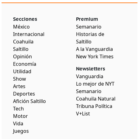
Secciones
Premium
México
Semanario
Internacional
Historias de
Coahuila
Saltillo
Saltillo
A la Vanguardia
Opinión
New York Times
Economía
Newsletters
Utilidad
Vanguardia
Show
Lo mejor de NYT
Artes
Semanario
Deportes
Coahuila Natural
Afición Saltillo
Tribuna Política
Tech
V+List
Motor
Vida
Juegos