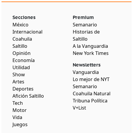
Secciones
Premium
México
Semanario
Internacional
Historias de
Coahuila
Saltillo
Saltillo
A la Vanguardia
Opinión
New York Times
Economía
Newsletters
Utilidad
Vanguardia
Show
Lo mejor de NYT
Artes
Semanario
Deportes
Coahuila Natural
Afición Saltillo
Tribuna Política
Tech
V+List
Motor
Vida
Juegos