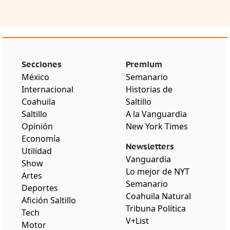
Secciones
Premium
México
Semanario
Internacional
Historias de
Coahuila
Saltillo
Saltillo
A la Vanguardia
Opinión
New York Times
Economía
Newsletters
Utilidad
Vanguardia
Show
Lo mejor de NYT
Artes
Semanario
Deportes
Coahuila Natural
Afición Saltillo
Tribuna Política
Tech
V+List
Motor