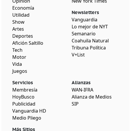
Opinión
New York Times
Economía
Newsletters
Utilidad
Vanguardia
Show
Lo mejor de NYT
Artes
Semanario
Deportes
Coahuila Natural
Afición Saltillo
Tribuna Política
Tech
V+List
Motor
Vida
Juegos
Servicios
Alianzas
Membresía
WAN-IFRA
HoyBusco
Alianza de Medios
Publicidad
SIP
Vanguardia HD
Medio Pliego
Más Sitios