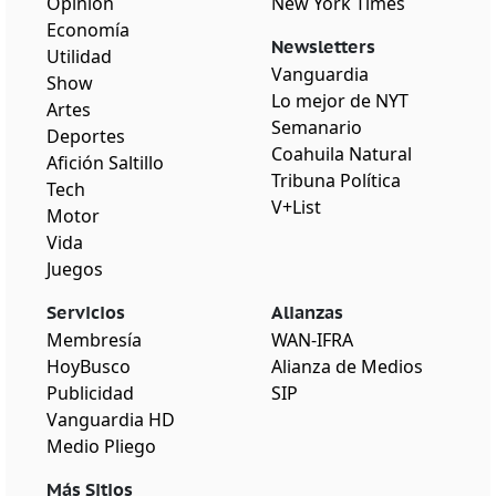
Opinión
New York Times
Economía
Newsletters
Utilidad
Vanguardia
Show
Lo mejor de NYT
Artes
Semanario
Deportes
Coahuila Natural
Afición Saltillo
Tribuna Política
Tech
V+List
Motor
Vida
Juegos
Servicios
Alianzas
Membresía
WAN-IFRA
HoyBusco
Alianza de Medios
Publicidad
SIP
Vanguardia HD
Medio Pliego
Más Sitios