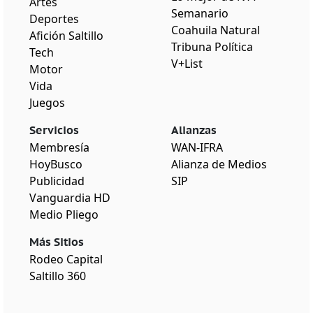
Artes
Semanario
Deportes
Coahuila Natural
Afición Saltillo
Tribuna Política
Tech
V+List
Motor
Vida
Juegos
Servicios
Alianzas
Membresía
WAN-IFRA
HoyBusco
Alianza de Medios
Publicidad
SIP
Vanguardia HD
Medio Pliego
Más Sitios
Rodeo Capital
Saltillo 360