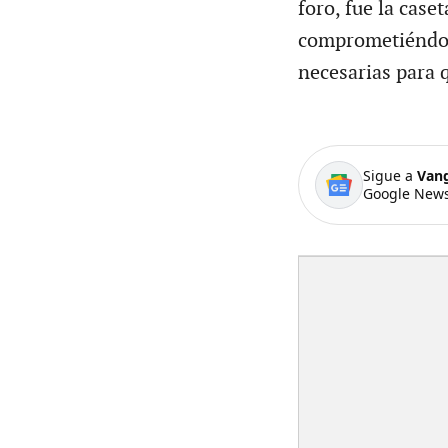
foro, fue la case
comprometiéndose
necesarias para 
Sigue a
Van
Google News