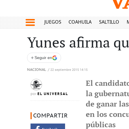
JUEGOS
COAHUILA
SALTILLO
Yunes afirma qu
+
Seguir en
NACIONAL
/
22 septiembre 2015 14:15
El candidato
la gubernat
EL UNIVERSAL
por
de ganar la
en los conc
COMPARTIR
públicas