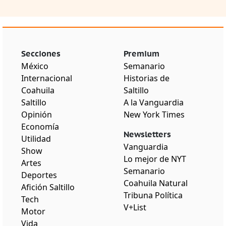
Secciones
Premium
México
Semanario
Internacional
Historias de
Coahuila
Saltillo
Saltillo
A la Vanguardia
Opinión
New York Times
Economía
Newsletters
Utilidad
Vanguardia
Show
Lo mejor de NYT
Artes
Semanario
Deportes
Coahuila Natural
Afición Saltillo
Tribuna Política
Tech
V+List
Motor
Vida