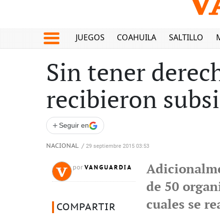
JUEGOS
COAHUILA
SALTILLO
Sin tener derec
recibieron subs
+
Seguir en
NACIONAL
/
29 septiembre 2015 03:53
Adicionalme
VANGUARDIA
por
de 50 organ
cuales se re
COMPARTIR