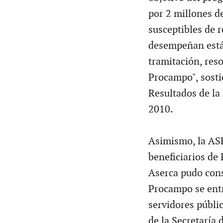
por 2 millones d
susceptibles de r
desempeñan están
tramitación, res
Procampo", sosti
Resultados de la 
2010.
Asimismo, la ASF
beneficiarios de
Aserca pudo cons
Procampo se entr
servidores públi
de la Secretaría 