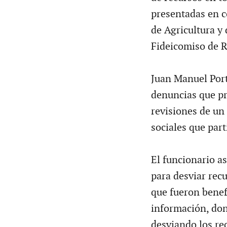
presentadas en co
de Agricultura y
Fideicomiso de 
Juan Manuel Porta
denuncias que pr
revisiones de u
sociales que par
El funcionario a
para desviar rec
que fueron benef
información, don
desviando los re