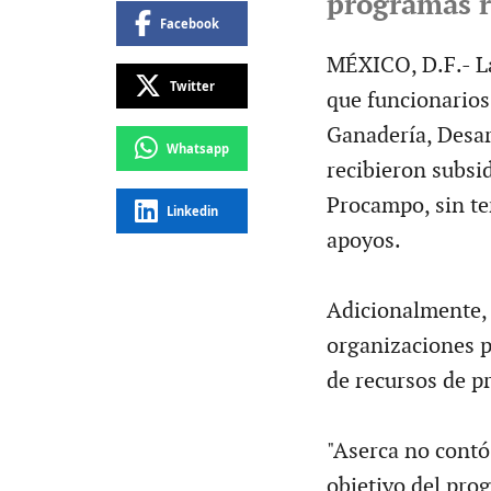
programas r
Facebook
MÉXICO, D.F.- La
Twitter
que funcionarios 
Ganadería, Desar
Whatsapp
recibieron subsi
Procampo, sin te
Linkedin
apoyos.
Adicionalmente, 
organizaciones p
de recursos de p
"Aserca no contó
objetivo del pro