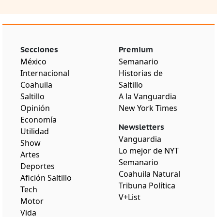
Secciones
Premium
México
Semanario
Internacional
Historias de
Coahuila
Saltillo
Saltillo
A la Vanguardia
Opinión
New York Times
Economía
Newsletters
Utilidad
Vanguardia
Show
Lo mejor de NYT
Artes
Semanario
Deportes
Coahuila Natural
Afición Saltillo
Tribuna Política
Tech
V+List
Motor
Vida