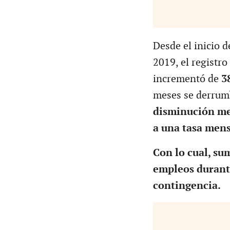
Desde el inicio 
2019, el registr
incrementó de
3
meses se derrumb
disminución men
a una tasa mens
Con lo cual, su
empleos durante
contingencia.