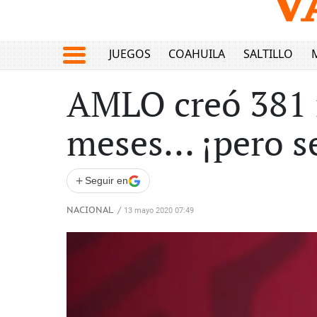
JUEGOS
COAHUILA
SALTILLO
AMLO creó 381 
meses... ¡pero s
+
Seguir en
NACIONAL
/
13 mayo 2020 07:49