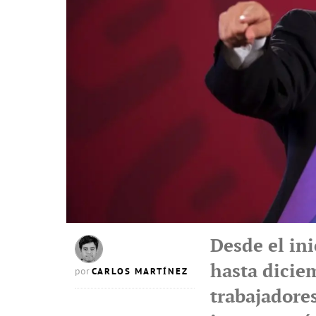
Desde el in
hasta diciem
CARLOS MARTÍNEZ
por
trabajadore