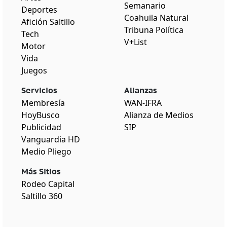
Semanario
Deportes
Coahuila Natural
Afición Saltillo
Tribuna Política
Tech
V+List
Motor
Vida
Juegos
Servicios
Alianzas
Membresía
WAN-IFRA
HoyBusco
Alianza de Medios
Publicidad
SIP
Vanguardia HD
Medio Pliego
Más Sitios
Rodeo Capital
Saltillo 360