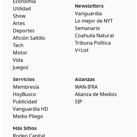
Economía
Newsletters
Utilidad
Vanguardia
Show
Lo mejor de NYT
Artes
Semanario
Deportes
Coahuila Natural
Afición Saltillo
Tribuna Política
Tech
V+List
Motor
Vida
Juegos
Servicios
Alianzas
Membresía
WAN-IFRA
HoyBusco
Alianza de Medios
Publicidad
SIP
Vanguardia HD
Medio Pliego
Más Sitios
Rodeo Capital