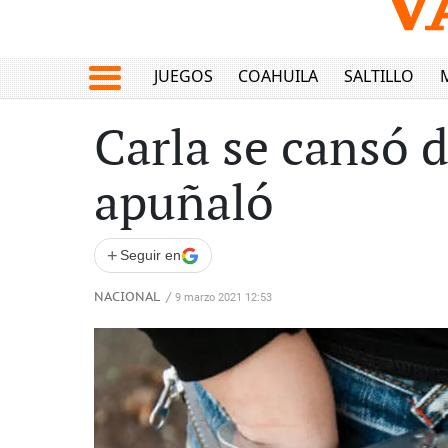
JUEGOS
COAHUILA
SALTILLO
Carla se cansó d
apuñaló
+
Seguir en
NACIONAL
/
9 marzo 2021 12:53