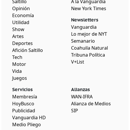
Saltillo
A la Vanguardia
Opinión
New York Times
Economía
Newsletters
Utilidad
Vanguardia
Show
Lo mejor de NYT
Artes
Semanario
Deportes
Coahuila Natural
Afición Saltillo
Tribuna Política
Tech
V+List
Motor
Vida
Juegos
Servicios
Alianzas
Membresía
WAN-IFRA
HoyBusco
Alianza de Medios
Publicidad
SIP
Vanguardia HD
Medio Pliego