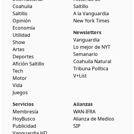
Coahuila
Saltillo
Saltillo
A la Vanguardia
Opinión
New York Times
Economía
Newsletters
Utilidad
Vanguardia
Show
Lo mejor de NYT
Artes
Semanario
Deportes
Coahuila Natural
Afición Saltillo
Tribuna Política
Tech
V+List
Motor
Vida
Juegos
Servicios
Alianzas
Membresía
WAN-IFRA
HoyBusco
Alianza de Medios
Publicidad
SIP
Vanguardia HD