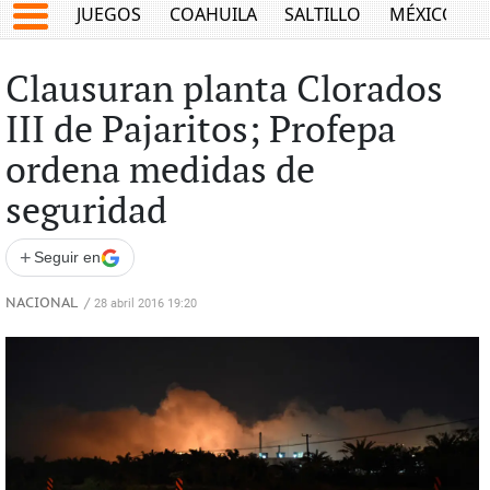
JUEGOS
COAHUILA
SALTILLO
MÉXICO
Clausuran planta Clorados
III de Pajaritos; Profepa
ordena medidas de
seguridad
+
Seguir en
NACIONAL
/
28 abril 2016 19:20