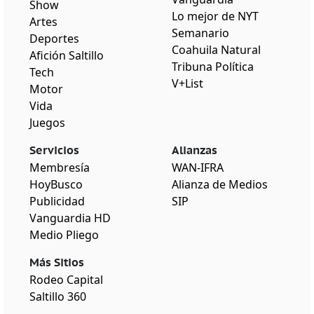
Show
Lo mejor de NYT
Artes
Semanario
Deportes
Coahuila Natural
Afición Saltillo
Tribuna Política
Tech
V+List
Motor
Vida
Juegos
Servicios
Alianzas
Membresía
WAN-IFRA
HoyBusco
Alianza de Medios
Publicidad
SIP
Vanguardia HD
Medio Pliego
Más Sitios
Rodeo Capital
Saltillo 360