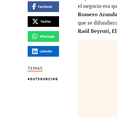
el negocio era q
Facebook
Romero Aranda
Twitter
que se difundier
Raúl Beyruti, El
Whatsapp
Linkedin
TEMAS
OUTSOURCING