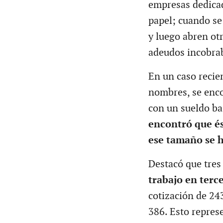
empresas dedicad
papel; cuando se
y luego abren otr
adeudos incobrab
En un caso recie
nombres, se enco
con un sueldo b
encontró que és
ese tamaño se 
Destacó que tre
trabajo en terc
cotización de 24
386. Esto repres