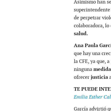
Asimismo han s
superintendente
de perpetrar vio
colaboradora, lo
salud.
Ana Paula Garc
que hay una cre
la CFE, ya que, a
ninguna
medid
ofrecer
justicia
TE PUEDE INT
Emilia Esther Ca
García advirtió q