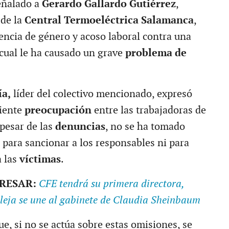
eñalado a
Gerardo Gallardo Gutiérrez
,
 de la
Central Termoeléctrica Salamanca
,
lencia de género y acoso laboral contra una
 cual le ha causado un grave
problema de
ía,
líder del colectivo mencionado, expresó
ciente
preocupación
entre las trabajadoras de
 pesar de las
denuncias
, no se ha tomado
a
para sancionar a los responsables ni para
a las
víctimas
.
ERESAR:
CFE tendrá su primera directora,
lleja se une al gabinete de Claudia Sheinbaum
ue, si no se actúa sobre estas omisiones, se