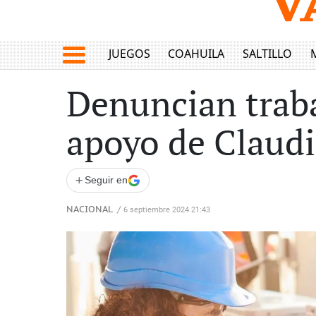
JUEGOS
COAHUILA
SALTILLO
Denuncian traba
apoyo de Claud
+
Seguir en
NACIONAL
/
6 septiembre 2024 21:43