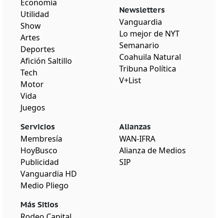
Economía
Newsletters
Utilidad
Vanguardia
Show
Lo mejor de NYT
Artes
Semanario
Deportes
Coahuila Natural
Afición Saltillo
Tribuna Política
Tech
V+List
Motor
Vida
Juegos
Servicios
Alianzas
Membresía
WAN-IFRA
HoyBusco
Alianza de Medios
Publicidad
SIP
Vanguardia HD
Medio Pliego
Más Sitios
Rodeo Capital