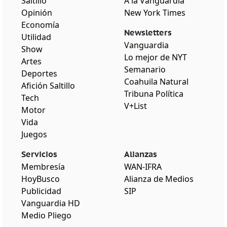
Saltillo
A la Vanguardia
Opinión
New York Times
Economía
Newsletters
Utilidad
Vanguardia
Show
Lo mejor de NYT
Artes
Semanario
Deportes
Coahuila Natural
Afición Saltillo
Tribuna Política
Tech
V+List
Motor
Vida
Juegos
Servicios
Alianzas
Membresía
WAN-IFRA
HoyBusco
Alianza de Medios
Publicidad
SIP
Vanguardia HD
Medio Pliego