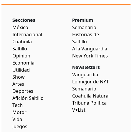
Secciones
Premium
México
Semanario
Internacional
Historias de
Coahuila
Saltillo
Saltillo
A la Vanguardia
Opinión
New York Times
Economía
Newsletters
Utilidad
Vanguardia
Show
Lo mejor de NYT
Artes
Semanario
Deportes
Coahuila Natural
Afición Saltillo
Tribuna Política
Tech
V+List
Motor
Vida
Juegos