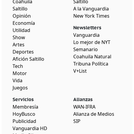
Coahuila
Saltillo
Saltillo
A la Vanguardia
Opinión
New York Times
Economía
Newsletters
Utilidad
Vanguardia
Show
Lo mejor de NYT
Artes
Semanario
Deportes
Coahuila Natural
Afición Saltillo
Tribuna Política
Tech
V+List
Motor
Vida
Juegos
Servicios
Alianzas
Membresía
WAN-IFRA
HoyBusco
Alianza de Medios
Publicidad
SIP
Vanguardia HD