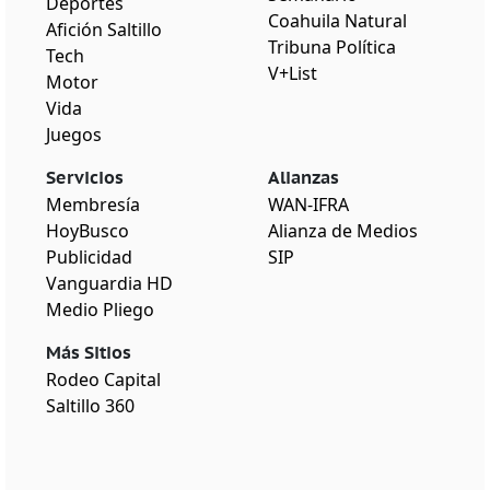
Deportes
Coahuila Natural
Afición Saltillo
Tribuna Política
Tech
V+List
Motor
Vida
Juegos
Servicios
Alianzas
Membresía
WAN-IFRA
HoyBusco
Alianza de Medios
Publicidad
SIP
Vanguardia HD
Medio Pliego
Más Sitios
Rodeo Capital
Saltillo 360