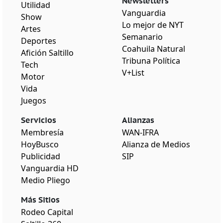
Newsletters
Utilidad
Vanguardia
Show
Lo mejor de NYT
Artes
Semanario
Deportes
Coahuila Natural
Afición Saltillo
Tribuna Política
Tech
V+List
Motor
Vida
Juegos
Servicios
Alianzas
Membresía
WAN-IFRA
HoyBusco
Alianza de Medios
Publicidad
SIP
Vanguardia HD
Medio Pliego
Más Sitios
Rodeo Capital