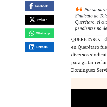
Facebook
Por su parte
Sindicato de Tel
Twitter
Querétaro, el cua
pendientes no de
Whatsapp
QUERETARO.- El d
en Querétaro fue
Linkedin
diversos sindica
para gritar recl
Domínguez Servi