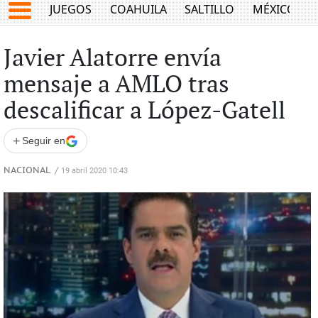
JUEGOS
COAHUILA
SALTILLO
MÉXICO
Javier Alatorre envía
mensaje a AMLO tras
descalificar a López-Gatell
+
Seguir en
NACIONAL
/
19 abril 2020 10:43