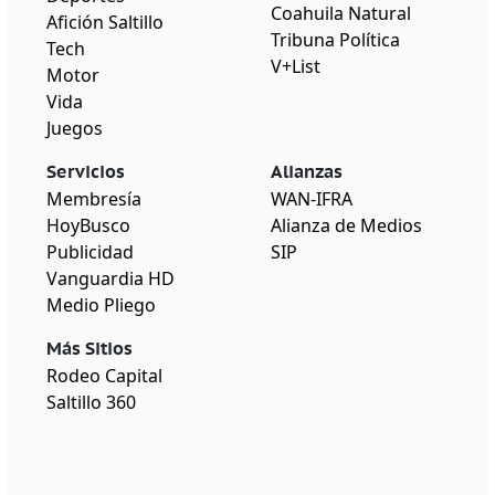
Coahuila Natural
Afición Saltillo
Tribuna Política
Tech
V+List
Motor
Vida
Juegos
Servicios
Alianzas
Membresía
WAN-IFRA
HoyBusco
Alianza de Medios
Publicidad
SIP
Vanguardia HD
Medio Pliego
Más Sitios
Rodeo Capital
Saltillo 360