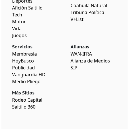
Deportes
Coahuila Natural
Afición Saltillo
Tribuna Política
Tech
V+List
Motor
Vida
Juegos
Servicios
Alianzas
Membresía
WAN-IFRA
HoyBusco
Alianza de Medios
Publicidad
SIP
Vanguardia HD
Medio Pliego
Más Sitios
Rodeo Capital
Saltillo 360