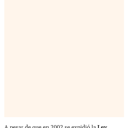
A pesar de que en 2002 se expidió la
Ley