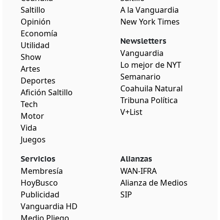
Saltillo
A la Vanguardia
Opinión
New York Times
Economía
Newsletters
Utilidad
Vanguardia
Show
Lo mejor de NYT
Artes
Semanario
Deportes
Coahuila Natural
Afición Saltillo
Tribuna Política
Tech
V+List
Motor
Vida
Juegos
Servicios
Alianzas
Membresía
WAN-IFRA
HoyBusco
Alianza de Medios
Publicidad
SIP
Vanguardia HD
Medio Pliego