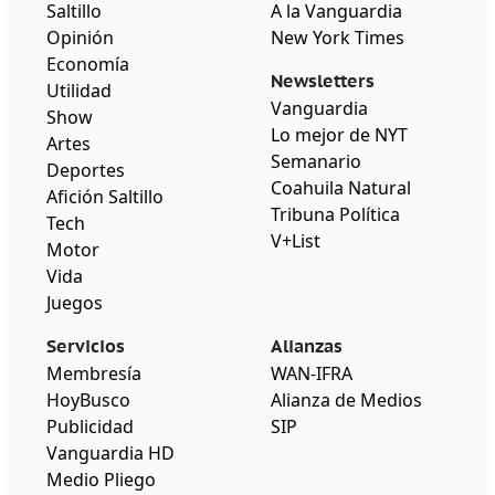
Saltillo
A la Vanguardia
Opinión
New York Times
Economía
Newsletters
Utilidad
Vanguardia
Show
Lo mejor de NYT
Artes
Semanario
Deportes
Coahuila Natural
Afición Saltillo
Tribuna Política
Tech
V+List
Motor
Vida
Juegos
Servicios
Alianzas
Membresía
WAN-IFRA
HoyBusco
Alianza de Medios
Publicidad
SIP
Vanguardia HD
Medio Pliego