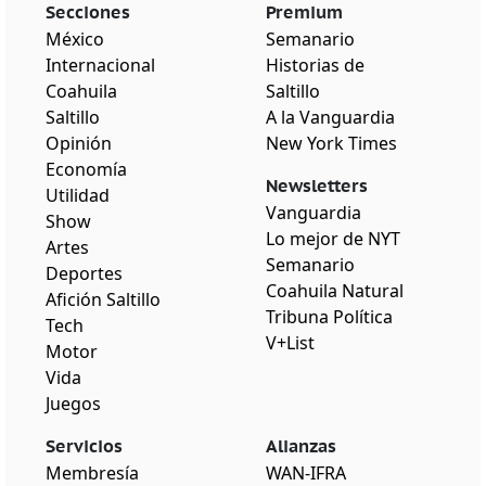
Secciones
Premium
México
Semanario
Internacional
Historias de
Coahuila
Saltillo
Saltillo
A la Vanguardia
Opinión
New York Times
Economía
Newsletters
Utilidad
Vanguardia
Show
Lo mejor de NYT
Artes
Semanario
Deportes
Coahuila Natural
Afición Saltillo
Tribuna Política
Tech
V+List
Motor
Vida
Juegos
Servicios
Alianzas
Membresía
WAN-IFRA