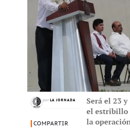
Será el 23 y
LA JORNADA
por
el estribill
la operación
COMPARTIR