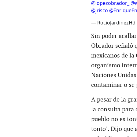
@lopezobrador_
@w
@jrisco
@EnriqueEn
— RocioJardinezHd 
Sin poder acallar
Obrador señaló q
mexicanos de la
organismo intern
Naciones Unidas 
contaminar o se 
A pesar de la gra
la consulta para 
pueblo no es tont
tonto". Dijo que 