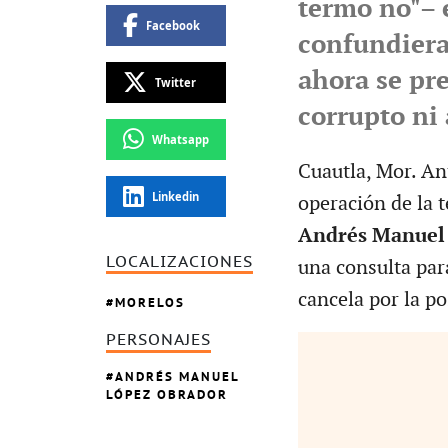
termo no"– 
Facebook
confundiera
ahora se pre
Twitter
corrupto ni 
Whatsapp
Cuautla, Mor. An
Linkedin
operación de la 
Andrés Manuel
LOCALIZACIONES
una consulta para
cancela por la p
MORELOS
PERSONAJES
ANDRÉS MANUEL
LÓPEZ OBRADOR