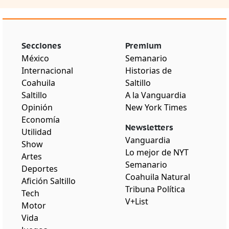
Secciones
Premium
México
Semanario
Internacional
Historias de
Coahuila
Saltillo
Saltillo
A la Vanguardia
Opinión
New York Times
Economía
Newsletters
Utilidad
Vanguardia
Show
Lo mejor de NYT
Artes
Semanario
Deportes
Coahuila Natural
Afición Saltillo
Tribuna Política
Tech
V+List
Motor
Vida