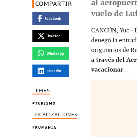
al aeropuert
COMPARTIR
vuelo de Lu
Facebook
CANCÚN, Yuc.- El
Twitter
denegó la entrad
originarios de 
Whatsapp
a través del Ae
vacacionar
.
Linkedin
TEMAS
TURISMO
LOCALIZACIONES
RUMANIA