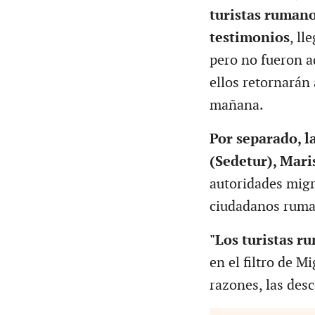
turistas rumano
testimonios
, ll
pero no fueron a
ellos retornarán 
mañana.
Por separado, la
(Sedetur), Mari
autoridades migr
ciudadanos ruman
"Los turistas r
en el filtro de M
razones, las des