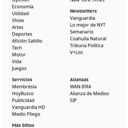
Economía
Newsletters
Utilidad
Vanguardia
Show
Lo mejor de NYT
Artes
Semanario
Deportes
Coahuila Natural
Afición Saltillo
Tribuna Política
Tech
V+List
Motor
Vida
Juegos
Servicios
Alianzas
Membresía
WAN-IFRA
HoyBusco
Alianza de Medios
Publicidad
SIP
Vanguardia HD
Medio Pliego
Más Sitios