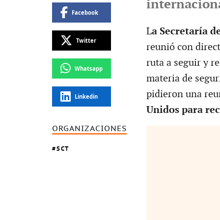
internacion
Facebook
L
a Secretaría 
Twitter
reunió con direct
ruta a seguir y r
Whatsapp
materia de segur
pidieron una reu
Linkedin
Unidos para rec
ORGANIZACIONES
SCT