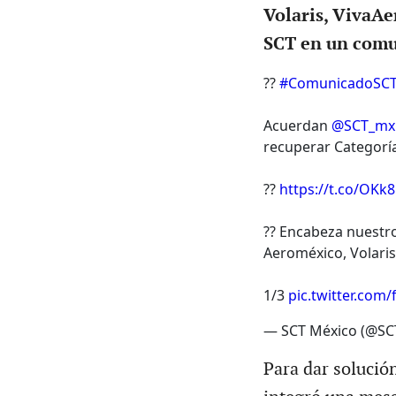
Volaris, VivaAe
SCT en un comu
??
#ComunicadoSC
Acuerdan
@SCT_mx
recuperar Categorí
??
https://t.co/OKk
?? Encabeza nuestro
Aeroméxico, Volaris
1/3
pic.twitter.co
— SCT México (@S
Para dar solución