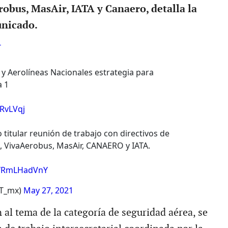
robus, MasAir, IATA y Canaero, detalla la
nicado.
T
y Aerolíneas Nacionales estrategia para
a 1
8RvLVqj
 titular reunión de trabajo con directivos de
, VivaAerobus, MasAir, CANAERO y IATA.
m/fRmLHadVnY
CT_mx)
May 27, 2021
 al tema de la categoría de seguridad aérea, se