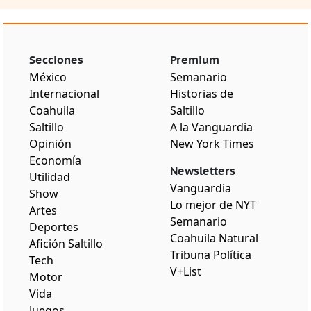
Secciones
Premium
México
Semanario
Internacional
Historias de
Coahuila
Saltillo
Saltillo
A la Vanguardia
Opinión
New York Times
Economía
Newsletters
Utilidad
Vanguardia
Show
Lo mejor de NYT
Artes
Semanario
Deportes
Coahuila Natural
Afición Saltillo
Tribuna Política
Tech
V+List
Motor
Vida
Juegos