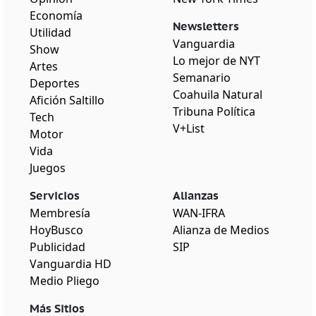
Economía
Newsletters
Utilidad
Vanguardia
Show
Lo mejor de NYT
Artes
Semanario
Deportes
Coahuila Natural
Afición Saltillo
Tribuna Política
Tech
V+List
Motor
Vida
Juegos
Servicios
Alianzas
Membresía
WAN-IFRA
HoyBusco
Alianza de Medios
Publicidad
SIP
Vanguardia HD
Medio Pliego
Más Sitios