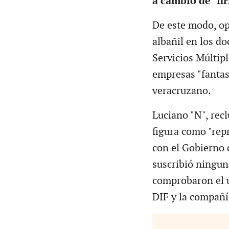
a cambio de "fi
De este modo, op
albañil en los 
Servicios Múltipl
empresas "fantas
veracruzano.
Luciano "N", recl
figura como "rep
con el Gobierno 
suscribió ningun
comprobaron el us
DIF y la compañí