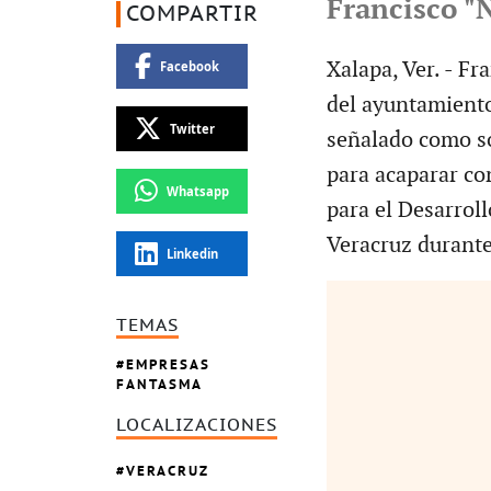
Francisco "N
COMPARTIR
Xalapa, Ver. - Fr
Facebook
del ayuntamiento
Twitter
señalado como s
para acaparar co
Whatsapp
para el Desarroll
Veracruz durante
Linkedin
TEMAS
EMPRESAS
FANTASMA
LOCALIZACIONES
VERACRUZ