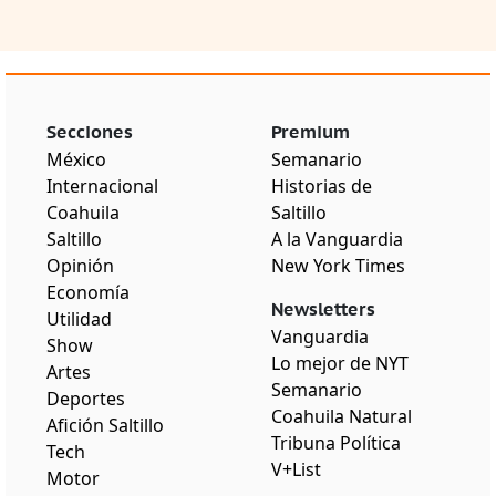
Secciones
Premium
México
Semanario
Internacional
Historias de
Coahuila
Saltillo
Saltillo
A la Vanguardia
Opinión
New York Times
Economía
Newsletters
Utilidad
Vanguardia
Show
Lo mejor de NYT
Artes
Semanario
Deportes
Coahuila Natural
Afición Saltillo
Tribuna Política
Tech
V+List
Motor