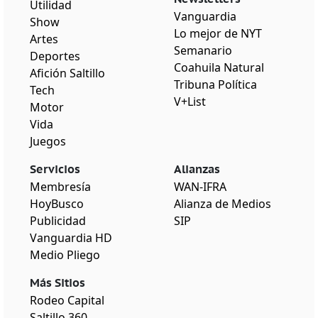
Utilidad
Vanguardia
Show
Lo mejor de NYT
Artes
Semanario
Deportes
Coahuila Natural
Afición Saltillo
Tribuna Política
Tech
V+List
Motor
Vida
Juegos
Servicios
Alianzas
Membresía
WAN-IFRA
HoyBusco
Alianza de Medios
Publicidad
SIP
Vanguardia HD
Medio Pliego
Más Sitios
Rodeo Capital
Saltillo 360