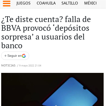
JUEGOS
COAHUILA
SALTILLO
MÉXICO
¿Te diste cuenta? falla de
BBVA provocó ‘depósitos
sorpresa’ a usuarios del
banco
+
Seguir en
NOTICIAS
/
9 mayo 2022 21:04