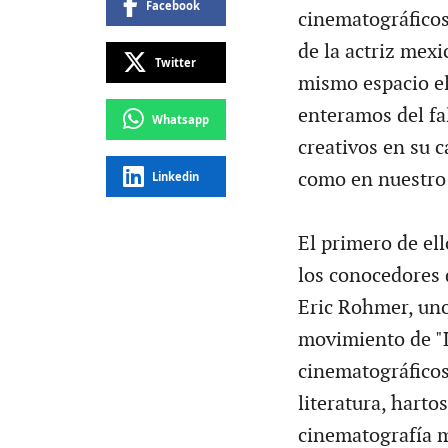
Facebook
cinematográficos 
de la actriz mex
Twitter
mismo espacio el
enteramos del fa
Whatsapp
creativos en su c
como en nuestro 
Linkedin
El primero de el
los conocedores d
Eric Rohmer, uno
movimiento de "La
cinematográficos,
literatura, harto
cinematografía m