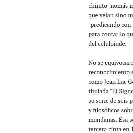
chinito "nomás mi
que veían sino m
"predicando con 
para contar lo qu
del celuloiude.
No se equivocaro
reconocimiento s
como Jean Luc Go
titulada "El Sign
su serie de seis 
y filosóficos sob
mundanas. Esa se
tercera cinta en