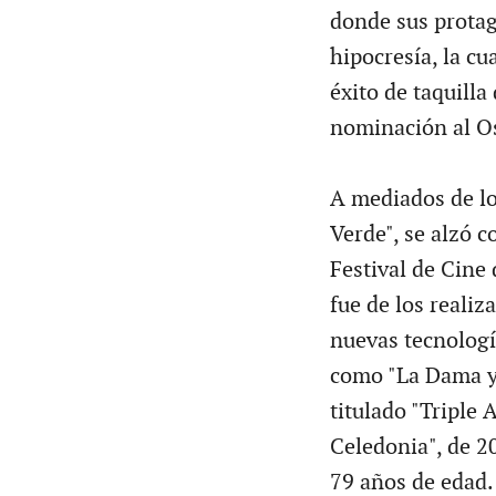
donde sus protago
hipocresía, la c
éxito de taquill
nominación al Os
A mediados de los
Verde", se alzó 
Festival de Cine
fue de los reali
nuevas tecnología
como "La Dama y
titulado "Triple
Celedonia", de 2
79 años de edad.