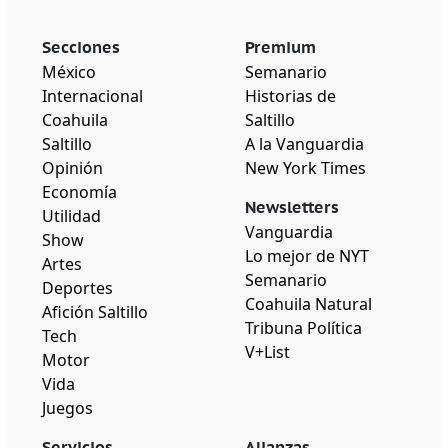
Secciones
Premium
México
Semanario
Internacional
Historias de
Coahuila
Saltillo
Saltillo
A la Vanguardia
Opinión
New York Times
Economía
Newsletters
Utilidad
Vanguardia
Show
Lo mejor de NYT
Artes
Semanario
Deportes
Coahuila Natural
Afición Saltillo
Tribuna Política
Tech
V+List
Motor
Vida
Juegos
Servicios
Alianzas