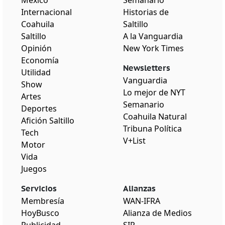
México
Semanario
Internacional
Historias de
Coahuila
Saltillo
Saltillo
A la Vanguardia
Opinión
New York Times
Economía
Newsletters
Utilidad
Vanguardia
Show
Lo mejor de NYT
Artes
Semanario
Deportes
Coahuila Natural
Afición Saltillo
Tribuna Política
Tech
V+List
Motor
Vida
Juegos
Servicios
Alianzas
Membresía
WAN-IFRA
HoyBusco
Alianza de Medios