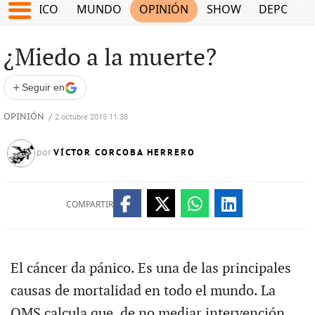
MÉXICO
MUNDO
OPINIÓN
SHOW
DEPORTE
¿Miedo a la muerte?
+
Seguir en
OPINIÓN
/
2 octubre 2015 11:38
VÍCTOR CORCOBA HERRERO
por
COMPARTIR
El cáncer da pánico. Es una de las principales
causas de mortalidad en todo el mundo. La
OMS calcula que, de no mediar intervención