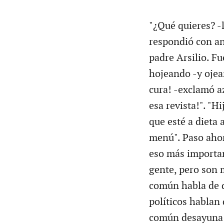
"¿Qué quieres? -l
respondió con an
padre Arsilio. Fu
hojeando -y ojea
cura! -exclamó a
esa revista!". "H
que esté a dieta 
menú". Paso ahor
eso más importan
gente, pero son 
común habla de d
políticos hablan d
común desayuna h