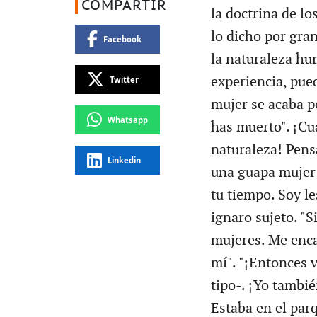
COMPARTIR
la doctrina de lo
lo dicho por gr
Facebook
la naturaleza hu
experiencia, pue
Twitter
mujer se acaba p
Whatsapp
has muerto". ¡Cuá
naturaleza! Pens
Linkedin
una guapa mujer e
tu tiempo. Soy le
ignaro sujeto. "S
mujeres. Me encan
mí". "¡Entonces 
tipo-. ¡Yo tambi
Estaba en el par