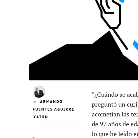
"¿Cuándo se acab
ARMANDO
por
preguntó un curi
FUENTES AGUIRRE
acometían las te
'CATÓN'
de 97 años de eda
lo que he leído e