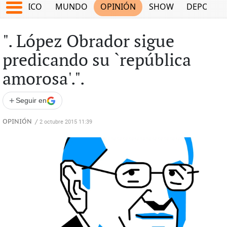
MÉXICO
MUNDO
OPINIÓN
SHOW
DEPORTE
". López Obrador sigue
predicando su `república
amorosa'.".
+
Seguir en
OPINIÓN
/
2 octubre 2015 11:39