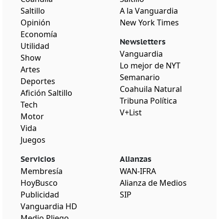
Saltillo
A la Vanguardia
Opinión
New York Times
Economía
Newsletters
Utilidad
Vanguardia
Show
Lo mejor de NYT
Artes
Semanario
Deportes
Coahuila Natural
Afición Saltillo
Tribuna Política
Tech
V+List
Motor
Vida
Juegos
Servicios
Alianzas
Membresía
WAN-IFRA
HoyBusco
Alianza de Medios
Publicidad
SIP
Vanguardia HD
Medio Pliego