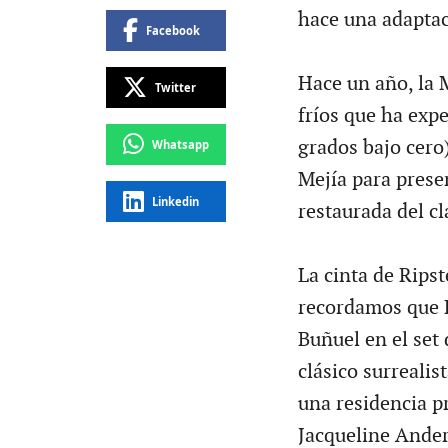
hace una adaptac
Facebook
Hace un año, la 
Twitter
fríos que ha exp
grados bajo cero)
Whatsapp
Mejía para presen
Linkedin
restaurada del c
La cinta de Ripste
recordamos que R
Buñuel en el set
clásico surreali
una residencia p
Jacqueline Ander